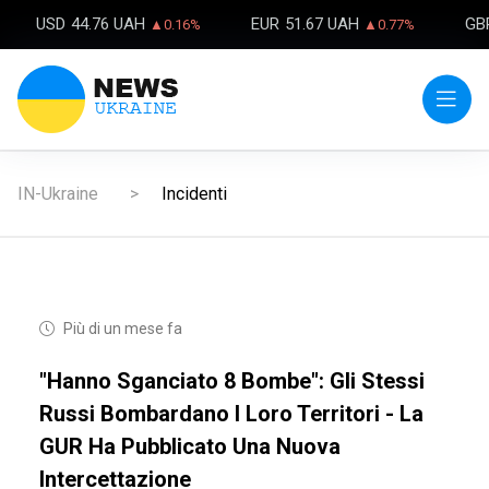
USD
44.76 UAH
EUR
51.67 UAH
GB
▲0.16%
▲0.77%
IN-Ukraine
Incidenti
Più di un mese fa
"Hanno Sganciato 8 Bombe": Gli Stessi
Russi Bombardano I Loro Territori - La
GUR Ha Pubblicato Una Nuova
Intercettazione