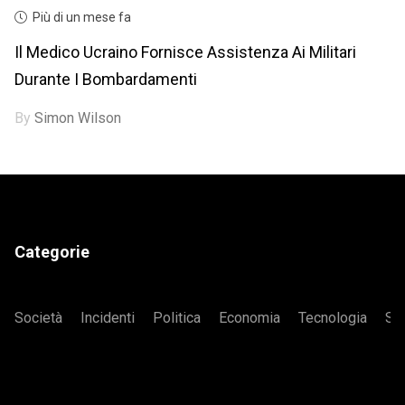
Più di un mese fa
Il Medico Ucraino Fornisce Assistenza Ai Militari
Durante I Bombardamenti
By
Simon Wilson
Categorie
Società
Incidenti
Politica
Economia
Tecnologia
Sa