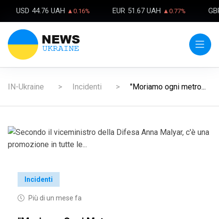
USD
44.76 UAH
EUR
51.67 UAH
GB
▲0.16%
▲0.77%
IN-Ukraine
Incidenti
"Moriamo ogni metro...
Incidenti
Più di un mese fa