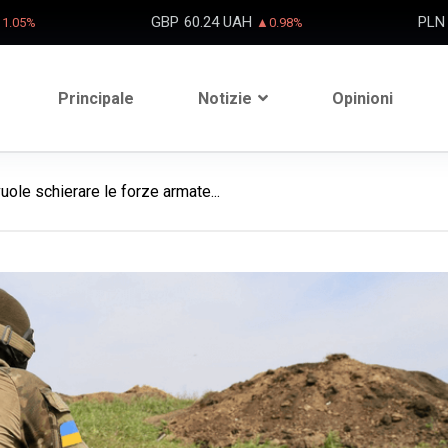
GBP
60.24 UAH
PLN
1.05%
▲0.98%
Principale
Notizie
Opinioni
 vuole schierare le forze armate...