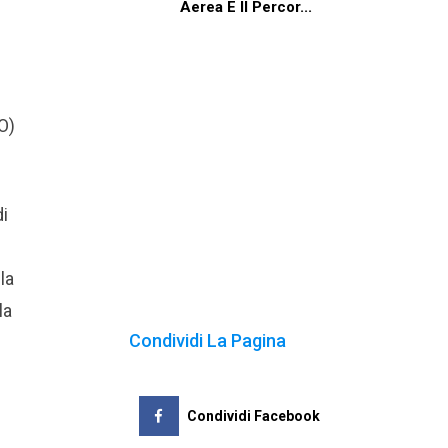
Aerea E Il Percor...
O)
di
la
la
Condividi La Pagina
Condividi Facebook