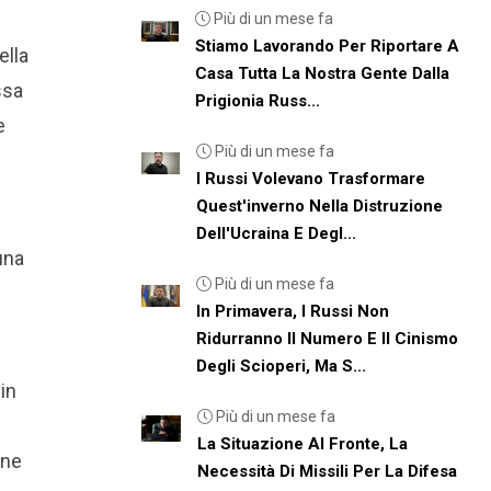
Più di un mese fa
Stiamo Lavorando Per Riportare A
ella
Casa Tutta La Nostra Gente Dalla
ssa
Prigionia Russ...
e
Più di un mese fa
I Russi Volevano Trasformare
Quest'inverno Nella Distruzione
l
Dell'Ucraina E Degl...
una
Più di un mese fa
In Primavera, I Russi Non
Ridurranno Il Numero E Il Cinismo
Degli Scioperi, Ma S...
in
Più di un mese fa
La Situazione Al Fronte, La
ane
Necessità Di Missili Per La Difesa