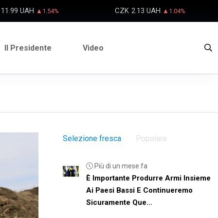
11.99 UAH
CZK
2.13 UAH
▲1.54%
▲1.04%
Il Presidente
Video
Selezione fresca
Popolare
Più di un mese fa
È Importante Produrre Armi Insieme
Ai Paesi Bassi E Continueremo
Sicuramente Que...