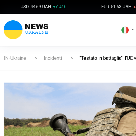
USD
44.69 UAH
EUR
51.63 UAH
▼0.42%
▲
IN-Ukraine
Incidenti
"Testato in battaglia": l'UE