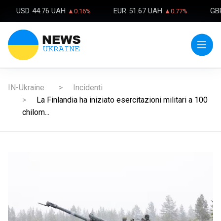
USD
44.76 UAH
EUR
51.67 UAH
GB
▲0.16%
▲0.77%
IN-Ukraine
Incidenti
La Finlandia ha iniziato esercitazioni militari a 100
chilom...