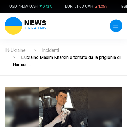
USD
44.69 UAH
EUR
51.63 UAH
GB
▼0.42%
▲1.05%
IN-Ukraine
Incidenti
L'ucraino Maxim Kharkin è tornato dalla prigionia di
Hamas: ...