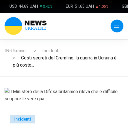
USD
44.69 UAH
EUR
51.63 UAH
GB
▼0.42%
▲1.05%
IN-Ukraine
Incidenti
Costi segreti del Cremlino: la guerra in Ucraina è
più costo...
Incidenti