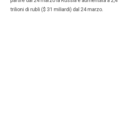
partire dal 24 marzo la Russia è aumentata a 2,4
trilioni di rubli ($ 31 miliardi) dal 24 marzo.