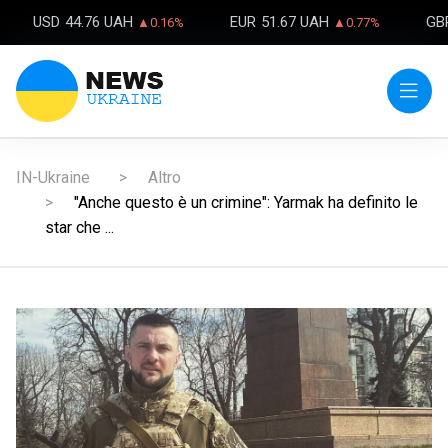
USD
44.76 UAH
EUR
51.67 UAH
GB
▲0.16%
▲0.77%
IN-Ukraine
Altro
"Anche questo è un crimine": Yarmak ha definito le
star che ...