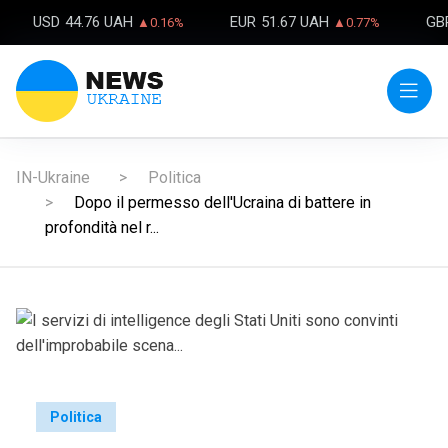
USD
44.76 UAH
EUR
51.67 UAH
GB
▲0.16%
▲0.77%
IN-Ukraine
Politica
Dopo il permesso dell'Ucraina di battere in
profondità nel r...
Politica