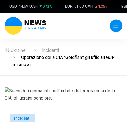
USD
44.69 UAH
EUR
51.63 UAH
GB
▼0.42%
▲1.05%
IN-Ukraine
Incidenti
Operazione della CIA "Goldfish": gli ufficiali GUR
mirano ai...
Incidenti