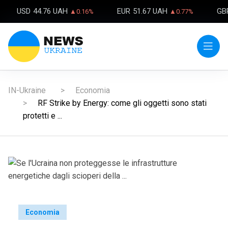
USD
44.76 UAH
EUR
51.67 UAH
GB
▲0.16%
▲0.77%
IN-Ukraine
Economia
RF Strike by Energy: come gli oggetti sono stati
protetti e ...
Economia