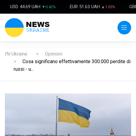
USD
44.69 UAH
EUR
51.63 UAH
GB
▼0.42%
▲1.05%
IN-Ukraine
Opinioni
Cosa significano effettivamente 300.000 perdite di
russi - u...