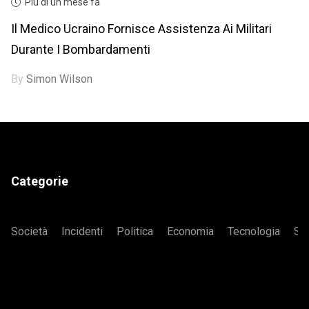
Più di un mese fa
Il Medico Ucraino Fornisce Assistenza Ai Militari
Durante I Bombardamenti
By
Simon Wilson
Categorie
Società
Incidenti
Politica
Economia
Tecnologia
Sa