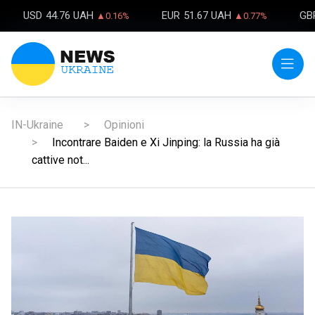
USD
44.76 UAH
EUR
51.67 UAH
GB
▲0.16%
▲0.77%
IN-Ukraine
Opinioni
Incontrare Baiden e Xi Jinping: la Russia ha già
cattive not...