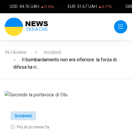
USD
44.76 UAH
EUR
51.67 UAH
GB
▲0.16%
▲0.77%
IN-Ukraine
Incidenti
Il bombardamento non era inferiore: la forza di
difesa ha ri...
Incidenti
Più di un mese fa