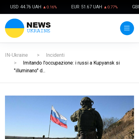
USD
44.76 UAH
EUR
51.67 UAH
GB
▲0.16%
▲0.77%
IN-Ukraine
Incidenti
Imitando l'occupazione: i russi a Kupyansk si
"illuminano" d...